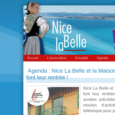
Accueil
L'association
Actualité
Agenda
Agenda : Nice La Belle et la Maiso
font leur rentrée !
Nice La Belle et
font leur rentr
années précéden
moulon d'acti
folklorique pour p